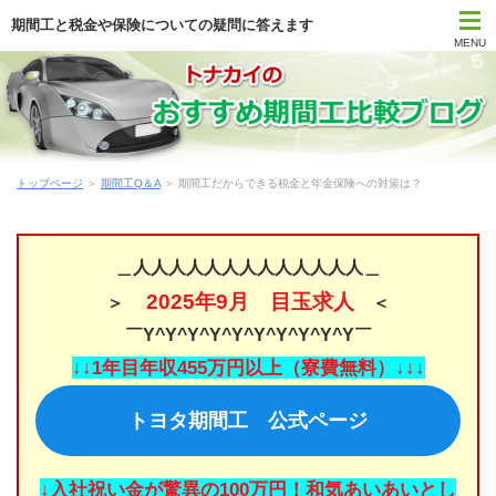
期間工と税金や保険についての疑問に答えます
MENU
トップページ
期間工比較ランキング
トップページ
＞
期間工Q＆A
＞ 期間工だからできる税金と年金保険への対策は？
はじめて期間工に応募する方
期間工メーカー別待遇まとめ
＿人人人人人人人人人人人人人＿
2025年9月 目玉求人
＞
＜
時間・期間で選ぶ期間工
￣Y^Y^Y^Y^Y^Y^Y^Y^Y^Y￣
勤務地で選ぶ期間工
↓↓1年目年収455万円以上（寮費無料）↓↓↓
トヨタ期間工 公式ページ
期間工Q＆A
期間工コラム
↓入社祝い金が驚異の100万円！和気あいあいとし