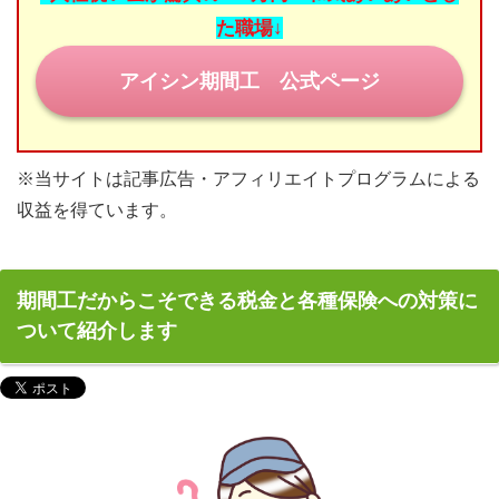
た職場↓
目指せ！正社員登用
アイシン期間工 公式ページ
期間工の休日
みなさまの期間工体験談
※当サイトは記事広告・アフィリエイトプログラムによる
お問い合わせ
収益を得ています。
期間工だからこそできる税金と各種保険への対策に
ついて紹介します