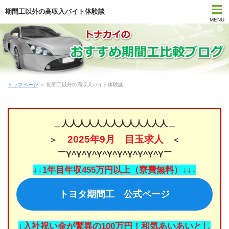
期間工以外の高収入バイト体験談
MENU
トップページ
期間工比較ランキング
トップページ
＞ 期間工以外の高収入バイト体験談
はじめて期間工に応募する方
期間工メーカー別待遇まとめ
＿人人人人人人人人人人人人人＿
2025年9月 目玉求人
＞
＜
時間・期間で選ぶ期間工
￣Y^Y^Y^Y^Y^Y^Y^Y^Y^Y￣
勤務地で選ぶ期間工
↓↓1年目年収455万円以上（寮費無料）↓↓↓
トヨタ期間工 公式ページ
期間工Q＆A
期間工コラム
↓入社祝い金が驚異の100万円！和気あいあいとし