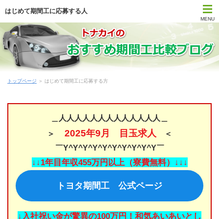
はじめて期間工に応募する人
MENU
トップページ
期間工比較ランキング
トップページ
＞ はじめて期間工に応募する方
はじめて期間工に応募する方
期間工メーカー別待遇まとめ
＿人人人人人人人人人人人人人＿
2025年9月 目玉求人
＞
＜
時間・期間で選ぶ期間工
￣Y^Y^Y^Y^Y^Y^Y^Y^Y^Y￣
勤務地で選ぶ期間工
↓↓1年目年収455万円以上（寮費無料）↓↓↓
トヨタ期間工 公式ページ
期間工Q＆A
期間工コラム
↓入社祝い金が驚異の100万円！和気あいあいとし