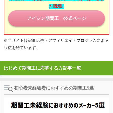
た職場↓
目指せ！正社員登用
アイシン期間工 公式ページ
期間工の休日
みなさまの期間工体験談
※当サイトは記事広告・アフィリエイトプログラムによる
お問い合わせ
収益を得ています。
はじめて期間工に応募する方記事一覧
初心者未経験者におすすめの期間工5選