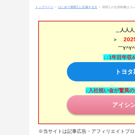
トップページ
＞
はじめて期間工に応募する方
＞ 期間工の志望動機はコ
＿人人人
20
＞
￣Y^Y^
↓↓1年目年収
トヨタ
↓入社祝い金が驚異の
アイシ
※当サイトは記事広告・アフィリエイトプロ