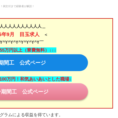
レ！例文付きで経験者が解説！
人人人人人人人人人人＿
25年9月 目玉求人
＜
Y^Y^Y^Y^Y^Y^Y^Y￣
455万円以上（寮費無料）↓↓↓
期間工 公式ページ
100万円！和気あいあいとした職場↓
ン期間工 公式ページ
グラムによる収益を得ています。