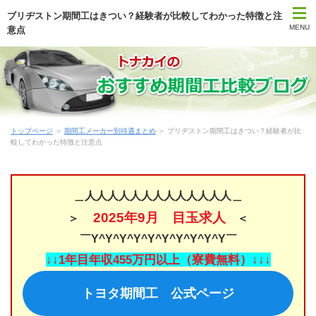
ブリヂストン期間工はきつい？経験者が比較してわかった特徴と注
MENU
意点
トップページ
期間工比較ランキング
トップページ
＞
期間工メーカー別待遇まとめ
＞ ブリヂストン期間工はきつい？経験者が比
はじめて期間工に応募する方
較してわかった特徴と注意点
期間工メーカー別待遇まとめ
＿人人人人人人人人人人人人人＿
時間・期間で選ぶ期間工
2025年9月 目玉求人
＞
＜
￣Y^Y^Y^Y^Y^Y^Y^Y^Y^Y￣
勤務地で選ぶ期間工
↓↓1年目年収455万円以上（寮費無料）↓↓↓
期間工Q＆A
トヨタ期間工 公式ページ