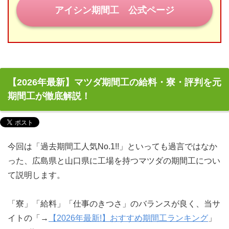
期間工Q＆A
アイシン期間工 公式ページ
期間工コラム
目指せ！正社員登用
【2026年最新】マツダ期間工の給料・寮・評判を元
期間工の休日
期間工が徹底解説！
みなさまの期間工体験談
お問い合わせ
今回は「過去期間工人気No.1!!」といっても過言ではなか
った、広島県と山口県に工場を持つマツダの期間工につい
て説明します。
「寮」「給料」「仕事のきつさ」のバランスが良く、当サ
イトの「→
【2026年最新!】おすすめ期間工ランキング
」