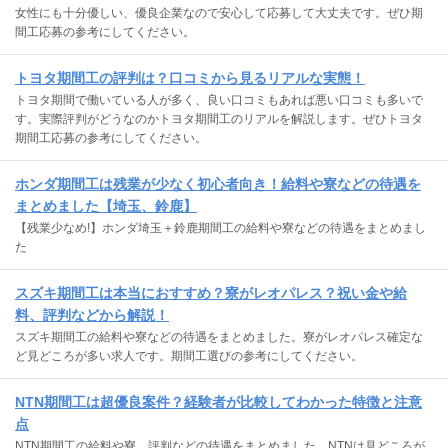
女性にも十分優しい、優良企業なので安心して応募して大丈夫です。ぜひ期
間工応募の参考にしてください。
トヨタ期間工の評判は？口コミから見るリアルな実態！
トヨタ期間で働いている人が多く、良い口コミもあれば悪い口コミも多いで
す。実際評判がどうなのかトヨタ期間工のリアルを解説します。ぜひトヨタ
期間工応募の参考にしてください。
ホンダ期間工は残業が少なく初心者向き！給料や寮などの待遇を
まとめました【埼玉、鈴鹿】
【残業少なめ!】ホンダ埼玉＋鈴鹿期間工の給料や寮などの待遇をまとめまし
た
スズキ期間工は本当におすすめ？寮がレオパレス？祝い金や給
料、評判などから解説！
スズキ期間工の給料や寮などの待遇をまとめました。寮がレオパレス確定な
ど見どころが多い求人です。期間工選びの参考にしてください。
NTN期間工は超優良案件？経験者が比較してわかった特徴と注意
点
NTN期間工の給料や寮、評判などの待遇をまとめました。NTNは見どころが