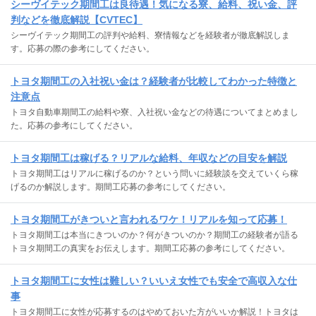
シーヴイテック期間工は良待遇！気になる寮、給料、祝い金、評
判などを徹底解説【CVTEC】
シーヴイテック期間工の評判や給料、寮情報などを経験者が徹底解説しま
す。応募の際の参考にしてください。
トヨタ期間工の入社祝い金は？経験者が比較してわかった特徴と
注意点
トヨタ自動車期間工の給料や寮、入社祝い金などの待遇についてまとめまし
た。応募の参考にしてください。
トヨタ期間工は稼げる？リアルな給料、年収などの目安を解説
トヨタ期間工はリアルに稼げるのか？という問いに経験談を交えていくら稼
げるのか解説します。期間工応募の参考にしてください。
トヨタ期間工がきついと言われるワケ！リアルを知って応募！
トヨタ期間工は本当にきついのか？何がきついのか？期間工の経験者が語る
トヨタ期間工の真実をお伝えします。期間工応募の参考にしてください。
トヨタ期間工に女性は難しい？いいえ女性でも安全で高収入な仕
事
トヨタ期間工に女性が応募するのはやめておいた方がいいか解説！トヨタは