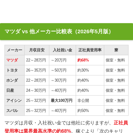
マツダ vs 他メーカー比較表（2026年5月版）
メーカー
月収目安
入社祝い金
正社員登用率
寮
マツダ
22～28万円
～20万円
約68%
個室・無料
トヨタ
26～35万円
～50万円
約30%
個室・無料
ホンダ
22～28万円
～30万円
約40%
個室・無料
日産
24～30万円
～40万円
約40%
個室・無料
アイシン
25～32万円
最大100万円
非公開
個室・無料
スバル
25～32万円
～40万円
約50%
個室・無料
マツダは月収・入社祝い金では他社に劣りますが、
正社員
登用率は業界最高水準の約68%
。稼ぐより「次のキャリ