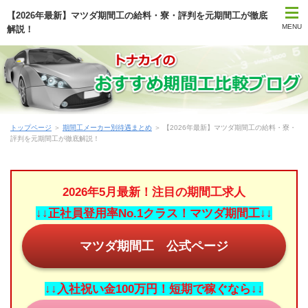
【2026年最新】マツダ期間工の給料・寮・評判を元期間工が徹底
MENU
解説！
トップページ
トップページ
＞
期間工メーカー別待遇まとめ
＞ 【2026年最新】マツダ期間工の給料・寮・
期間工比較ランキング
評判を元期間工が徹底解説！
はじめて期間工に応募する方
2026年5月最新！注目の期間工求人
期間工メーカー別待遇まとめ
↓↓正社員登用率No.1クラス！マツダ期間工↓↓
時間・期間で選ぶ期間工
マツダ期間工 公式ページ
勤務地で選ぶ期間工
↓↓入社祝い金100万円！短期で稼ぐなら↓↓