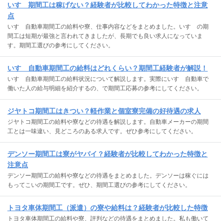
いすゞ期間工は稼げない？経験者が比較してわかった特徴と注意
点
いすゞ自動車期間工の給料や寮、仕事内容などをまとめました。いすゞの期
間工は短期が最強と言われてきましたが、長期でも良い求人になっていま
す。期間工選びの参考にしてください。
いすゞ自動車期間工の給料はどれくらい？期間工経験者が解説！
いすゞ自動車期間工の給料状況について解説します。実際にいすゞ自動車で
働いた人の給与明細を紹介するの、で期間工応募の参考にしてください。
ジヤトコ期間工はきつい？軽作業と個室寮完備の好待遇の求人
ジヤトコ期間工の給料や寮などの待遇を解説します。自動車メーカーの期間
工とは一味違い、見どころのある求人です。ぜひ参考にしてください。
デンソー期間工は寮がヤバイ？経験者が比較してわかった特徴と
注意点
デンソー期間工の給料や寮などの待遇をまとめました。デンソーは稼ぐには
もってこいの期間工です。ぜひ、期間工選びの参考にしてください。
トヨタ車体期間工（派遣）の寮や給料は？経験者が比較した特徴
トヨタ車体期間工の給料や寮、評判などの待遇をまとめました。私も働いて