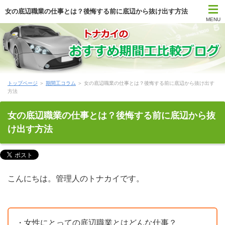
女の底辺職業の仕事とは？後悔する前に底辺から抜け出す方法
MENU
トップページ
期間工比較ランキング
トップページ
＞
期間工コラム
＞ 女の底辺職業の仕事とは？後悔する前に底辺から抜け出す
はじめて期間工に応募する方
方法
期間工メーカー別待遇まとめ
女の底辺職業の仕事とは？後悔する前に底辺から抜
け出す方法
時間・期間で選ぶ期間工
勤務地で選ぶ期間工
こんにちは。管理人のトナカイです。
期間工Q＆A
期間工コラム
・女性にとっての底辺職業とはどんな仕事？