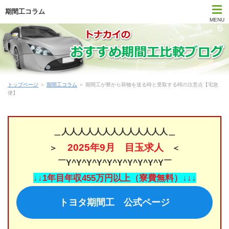
期間工コラム
MENU
トップページ
期間工比較ランキング
トップページ
＞
期間工コラム
＞ 期間工が寮から荷物を送る時と受取する時の注意点【宅急
はじめて期間工に応募する方
便】
期間工メーカー別待遇まとめ
＿人人人人人人人人人人人人人＿
時間・期間で選ぶ期間工
2025年9月 目玉求人
＞
＜
￣Y^Y^Y^Y^Y^Y^Y^Y^Y^Y￣
勤務地で選ぶ期間工
↓↓1年目年収455万円以上（寮費無料）↓↓↓
期間工Q＆A
トヨタ期間工 公式ページ
期間工コラム