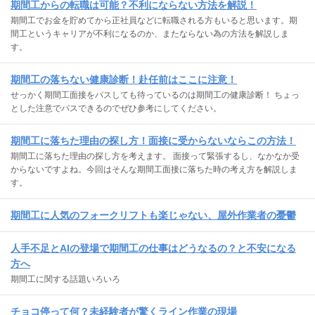
期間工からの転職は可能？不利にならない方法を解説！
期間工でお金を貯めてから正社員などに転職される方もいると思います。期
間工というキャリアが不利になるのか、またならない為の方法を解説しま
す。
期間工の落ちない健康診断！赴任前はここに注意！
せっかく期間工面接をパスしても待っているのは期間工の健康診断！ ちょっ
とした注意でパスできるのでぜひ参考にしてください。
期間工に落ちた理由の探し方！面接に受からないならこの方法！
期間工に落ちた理由の探し方を考えます。 面接って緊張するし、なかなか受
からないですよね。今回はそんな期間工面接に落ちた時の考え方を解説しま
す。
期間工に人気のフォークリフトも楽じゃない、屋外作業者の憂鬱
人手不足とAIの登場で期間工の仕事はどうなるの？と不安になる
方へ
期間工に関する話題いろいろ
チョコ停って何？未経験者が驚くライン作業の現場