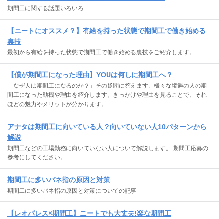
期間工に関する話題いろいろ
【ニートにオススメ？】有給を持った状態で期間工で働き始める
裏技
最初から有給を持った状態で期間工で働き始める裏技をご紹介します。
【僕が期間工になった理由】YOUは何しに期間工へ？
「なぜ人は期間工になるのか？」その疑問に答えます。様々な境遇の人の期
間工になった動機や理由を紹介します。きっかけや理由を見ることで、それ
ほどの魅力やメリットが分かります。
アナタは期間工に向いている人？向いていない人10パターンから
解説
期間工などの工場勤務に向いていない人について解説します。 期間工応募の
参考にしてください。
期間工に多いバネ指の原因と対策
期間工に多いバネ指の原因と対策についての記事
【レオパレス×期間工】ニートでも大丈夫!楽な期間工