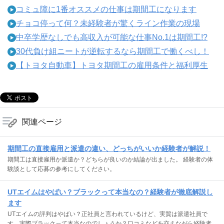
コミュ障に1番オススメの仕事は期間工になります
チョコ停って何？未経験者が驚くライン作業の現場
中卒学歴なしでも高収入が可能な仕事No.1は期間工!?
30代負け組ニートが逆転するなら期間工で働くべし！
【トヨタ自動車】トヨタ期間工の雇用条件と福利厚生
関連ページ
期間工の直接雇用と派遣の違い、どっちがいいか経験者が解説！
期間工は直接雇用か派遣か？どちらが良いのか結論が出ました。 経験者の体
験談として応募の参考にしてください。
UTエイムはやばい？ブラックって本当なの？経験者が徹底解説し
ます
UTエイムの評判はやばい？正社員と言われているけど、実質は派遣社員で
す。実際ブラックって本当なのでしょうか？口コミなどを交えながら経験者