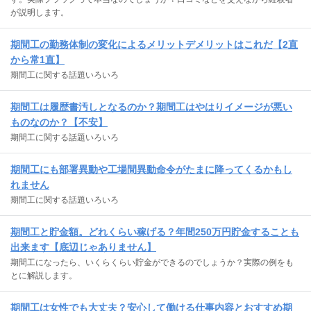
が説明します。
期間工の勤務体制の変化によるメリットデメリットはこれだ【2直
から常1直】
期間工に関する話題いろいろ
期間工は履歴書汚しとなるのか？期間工はやはりイメージが悪い
ものなのか？【不安】
期間工に関する話題いろいろ
期間工にも部署異動や工場間異動命令がたまに降ってくるかもし
れません
期間工に関する話題いろいろ
期間工と貯金額。どれくらい稼げる？年間250万円貯金することも
出来ます【底辺じゃありません】
期間工になったら、いくらくらい貯金ができるのでしょうか？実際の例をも
とに解説します。
期間工は女性でも大丈夫？安心して働ける仕事内容とおすすめ期