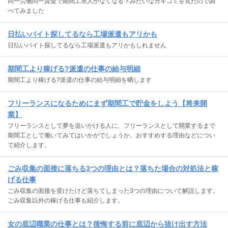
同一労働同一賃金で期間工求人がなくなる？みたいなカキコミを見たので調
べてみました
日払いバイト探してるなら工場派遣もアリかも
日払いバイト探してるなら工場派遣もアリかもしれません
期間工より稼げる?派遣の仕事の給与明細
期間工より稼げる?派遣の仕事の給与明細を晒します
フリーランスになるためにまず期間工で貯金をしよう【将来開
業】
フリーランスとして夢を追いかける人に、フリーランスとして開業するまで
期間工として働いてみてはいかがでしょうか。おすすめする理由などについ
て紹介します。
ごみ収集の面接に落ちる3つの理由とは？落ちた場合の対処法と稼
げる仕事
ごみ収集の面接を受けたけど落ちてしまった3つの理由について解説します。
ごみ収集以外の稼げる仕事も紹介します。
女の底辺職業の仕事とは？後悔する前に底辺から抜け出す方法