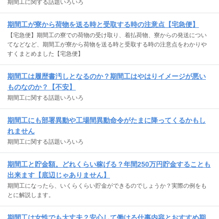
期間工に関する話題いろいろ
期間工が寮から荷物を送る時と受取する時の注意点【宅急便】
【宅急便】期間工の寮での荷物の受け取り、着払荷物、寮からの発送につい
てなどなど、期間工が寮から荷物を送る時と受取する時の注意点をわかりや
すくまとめました【宅急便】
期間工は履歴書汚しとなるのか？期間工はやはりイメージが悪い
ものなのか？【不安】
期間工に関する話題いろいろ
期間工にも部署異動や工場間異動命令がたまに降ってくるかもし
れません
期間工に関する話題いろいろ
期間工と貯金額。どれくらい稼げる？年間250万円貯金することも
出来ます【底辺じゃありません】
期間工になったら、いくらくらい貯金ができるのでしょうか？実際の例をも
とに解説します。
期間工は女性でも大丈夫？安心して働ける仕事内容とおすすめ期