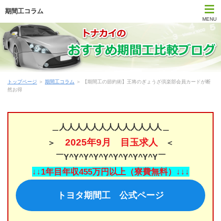
期間工コラム
MENU
トップページ
期間工比較ランキング
トップページ
＞
期間工コラム
＞ 【期間工の節約術】王将のぎょうざ倶楽部会員カードが断
はじめて期間工に応募する方
然お得
期間工メーカー別待遇まとめ
＿人人人人人人人人人人人人人＿
時間・期間で選ぶ期間工
2025年9月 目玉求人
＞
＜
￣Y^Y^Y^Y^Y^Y^Y^Y^Y^Y￣
勤務地で選ぶ期間工
↓↓1年目年収455万円以上（寮費無料）↓↓↓
期間工Q＆A
トヨタ期間工 公式ページ
期間工コラム