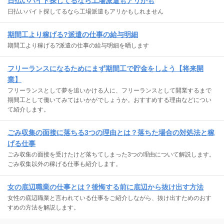
日払いバイト探してるなら工場派遣もアリかも
日払いバイト探してるなら工場派遣もアリかもしれません
期間工より稼げる?派遣の仕事の給与明細
期間工より稼げる?派遣の仕事の給与明細を晒します
フリーランスになるためにまず期間工で貯金をしよう【将来開
業】
フリーランスとして夢を追いかける人に、フリーランスとして開業するまで
期間工として働いてみてはいかがでしょうか。おすすめする理由などについ
て紹介します。
ごみ収集の面接に落ちる3つの理由とは？落ちた場合の対処法と稼
げる仕事
ごみ収集の面接を受けたけど落ちてしまった3つの理由について解説します。
ごみ収集以外の稼げる仕事も紹介します。
女の底辺職業の仕事とは？後悔する前に底辺から抜け出す方法
女性の底辺職業と言われている仕事をご紹介しながら、抜け出すためのおす
すめの方法を解説します。