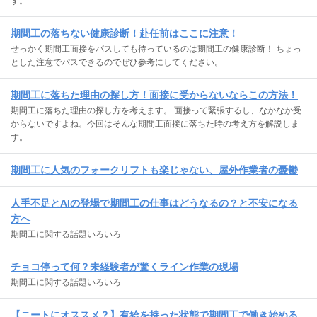
す。
期間工の落ちない健康診断！赴任前はここに注意！
せっかく期間工面接をパスしても待っているのは期間工の健康診断！ ちょっ
とした注意でパスできるのでぜひ参考にしてください。
期間工に落ちた理由の探し方！面接に受からないならこの方法！
期間工に落ちた理由の探し方を考えます。 面接って緊張するし、なかなか受
からないですよね。今回はそんな期間工面接に落ちた時の考え方を解説しま
す。
期間工に人気のフォークリフトも楽じゃない、屋外作業者の憂鬱
人手不足とAIの登場で期間工の仕事はどうなるの？と不安になる
方へ
期間工に関する話題いろいろ
チョコ停って何？未経験者が驚くライン作業の現場
期間工に関する話題いろいろ
【ニートにオススメ？】有給を持った状態で期間工で働き始める