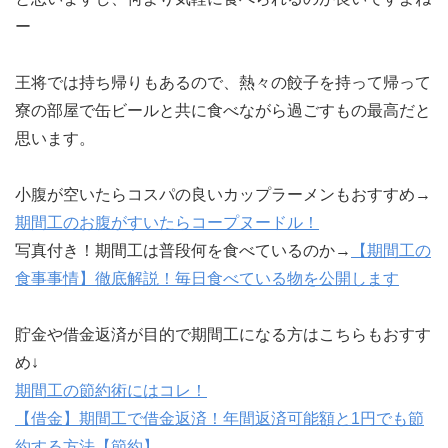
ー
王将では持ち帰りもあるので、熱々の餃子を持って帰って
寮の部屋で缶ビールと共に食べながら過ごすもの最高だと
思います。
小腹が空いたらコスパの良いカップラーメンもおすすめ→
期間工のお腹がすいたらコープヌードル！
写真付き！期間工は普段何を食べているのか→
【期間工の
食事事情】徹底解説！毎日食べている物を公開します
貯金や借金返済が目的で期間工になる方はこちらもおすす
め↓
期間工の節約術にはコレ！
【借金】期間工で借金返済！年間返済可能額と1円でも節
約する方法【節約】