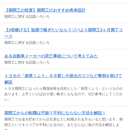
【期間工の投資】期間工のおすすめ将来設計
期間工に関する話題いろいろ
【3倍稼げる】短期で稼ぎたいならリゾバより期間工3ヶ月満了コ
ース
期間工に関する話題いろいろ
ある自動車メーカーの死亡事故について考えてみた
期間工に関する話題いろいろ
トヨタの「創意くふう」ネタ探しや提出のコツなど事例を挙げて
解説
トヨタ期間工になったら職場改善を目的とした「創意くふう」というものが
あります。上手くいけばお小遣い稼ぎにもなるので、ぜひ参考にしてくださ
い。
期間工からの転職は可能？不利にならない方法を解説！
期間工でお金を貯めてから正社員などに転職される方もいると思います。期
間工というキャリアが不利になるのか、またならない為の方法を解説しま