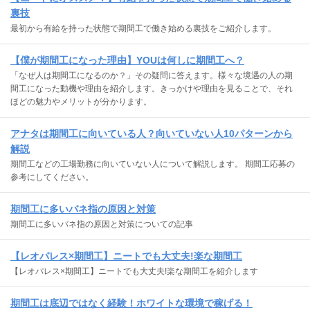
裏技
最初から有給を持った状態で期間工で働き始める裏技をご紹介します。
【僕が期間工になった理由】YOUは何しに期間工へ？
「なぜ人は期間工になるのか？」その疑問に答えます。様々な境遇の人の期
間工になった動機や理由を紹介します。きっかけや理由を見ることで、それ
ほどの魅力やメリットが分かります。
アナタは期間工に向いている人？向いていない人10パターンから
解説
期間工などの工場勤務に向いていない人について解説します。 期間工応募の
参考にしてください。
期間工に多いバネ指の原因と対策
期間工に多いバネ指の原因と対策についての記事
【レオパレス×期間工】ニートでも大丈夫!楽な期間工
【レオパレス×期間工】ニートでも大丈夫!楽な期間工を紹介します
期間工は底辺ではなく経験！ホワイトな環境で稼げる！