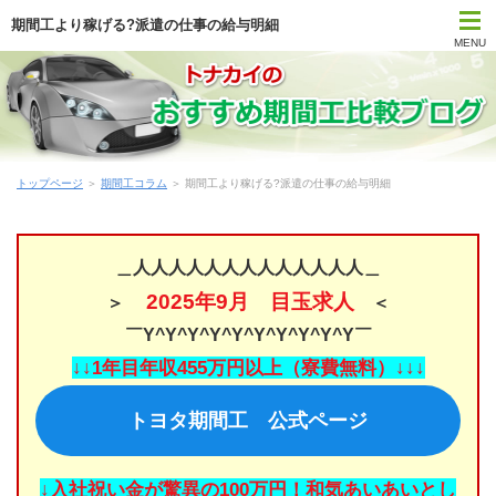
期間工より稼げる?派遣の仕事の給与明細
MENU
トップページ
期間工比較ランキング
トップページ
＞
期間工コラム
＞ 期間工より稼げる?派遣の仕事の給与明細
はじめて期間工に応募する方
期間工メーカー別待遇まとめ
＿人人人人人人人人人人人人人＿
2025年9月 目玉求人
＞
＜
時間・期間で選ぶ期間工
￣Y^Y^Y^Y^Y^Y^Y^Y^Y^Y￣
勤務地で選ぶ期間工
↓↓1年目年収455万円以上（寮費無料）↓↓↓
トヨタ期間工 公式ページ
期間工Q＆A
期間工コラム
↓入社祝い金が驚異の100万円！和気あいあいとし