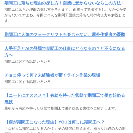
期間工に落ちた理由の探し方！面接に受からないならこの方法！
期間工に落ちた理由の探し方を考えます。 面接って緊張するし、なかなか受
からないですよね。今回はそんな期間工面接に落ちた時の考え方を解説しま
す。
期間工に人気のフォークリフトも楽じゃない、屋外作業者の憂鬱
人手不足とAIの登場で期間工の仕事はどうなるの？と不安になる
方へ
期間工に関する話題いろいろ
チョコ停って何？未経験者が驚くライン作業の現場
期間工に関する話題いろいろ
【ニートにオススメ？】有給を持った状態で期間工で働き始める
裏技
最初から有給を持った状態で期間工で働き始める裏技をご紹介します。
【僕が期間工になった理由】YOUは何しに期間工へ？
「なぜ人は期間工になるのか？」その疑問に答えます。様々な境遇の人の期