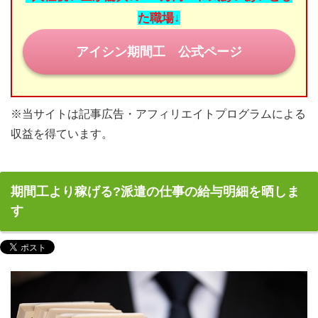
た職場↓
目指せ！正社員登用
アイシン期間工 公式ページ
期間工の休日
みなさまの期間工体験談
※当サイトは記事広告・アフィリエイトプログラムによる
お問い合わせ
収益を得ています。
期間工より稼げる?派遣の仕事の給与明細を晒しま
す