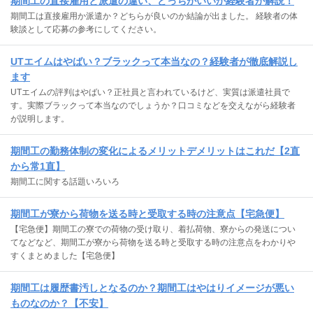
期間工の直接雇用と派遣の違い、どっちがいいか経験者が解説！
期間工は直接雇用か派遣か？どちらが良いのか結論が出ました。 経験者の体
験談として応募の参考にしてください。
UTエイムはやばい？ブラックって本当なの？経験者が徹底解説し
ます
UTエイムの評判はやばい？正社員と言われているけど、実質は派遣社員で
す。実際ブラックって本当なのでしょうか？口コミなどを交えながら経験者
が説明します。
期間工の勤務体制の変化によるメリットデメリットはこれだ【2直
から常1直】
期間工に関する話題いろいろ
期間工が寮から荷物を送る時と受取する時の注意点【宅急便】
【宅急便】期間工の寮での荷物の受け取り、着払荷物、寮からの発送につい
てなどなど、期間工が寮から荷物を送る時と受取する時の注意点をわかりや
すくまとめました【宅急便】
期間工は履歴書汚しとなるのか？期間工はやはりイメージが悪い
ものなのか？【不安】