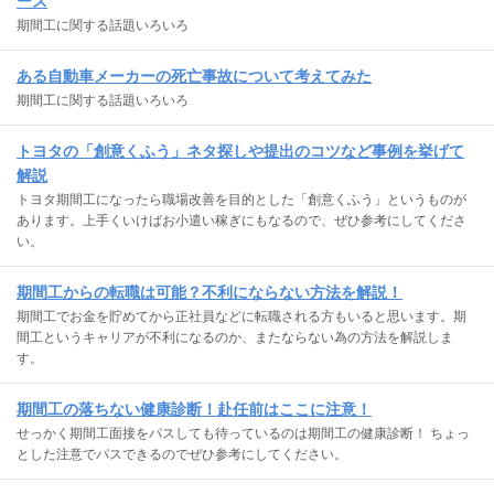
ース
期間工に関する話題いろいろ
ある自動車メーカーの死亡事故について考えてみた
期間工に関する話題いろいろ
トヨタの「創意くふう」ネタ探しや提出のコツなど事例を挙げて
解説
トヨタ期間工になったら職場改善を目的とした「創意くふう」というものが
あります。上手くいけばお小遣い稼ぎにもなるので、ぜひ参考にしてくださ
い。
期間工からの転職は可能？不利にならない方法を解説！
期間工でお金を貯めてから正社員などに転職される方もいると思います。期
間工というキャリアが不利になるのか、またならない為の方法を解説しま
す。
期間工の落ちない健康診断！赴任前はここに注意！
せっかく期間工面接をパスしても待っているのは期間工の健康診断！ ちょっ
とした注意でパスできるのでぜひ参考にしてください。