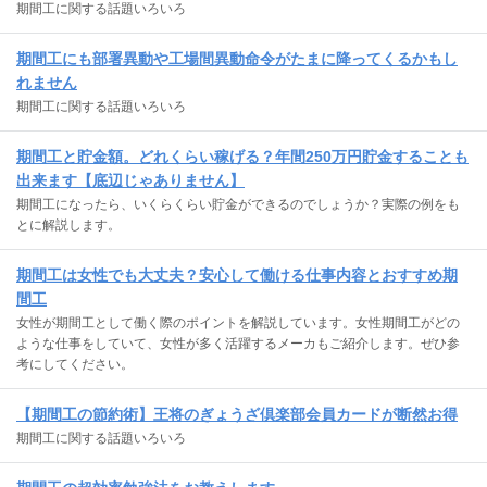
期間工に関する話題いろいろ
期間工にも部署異動や工場間異動命令がたまに降ってくるかもし
れません
期間工に関する話題いろいろ
期間工と貯金額。どれくらい稼げる？年間250万円貯金することも
出来ます【底辺じゃありません】
期間工になったら、いくらくらい貯金ができるのでしょうか？実際の例をも
とに解説します。
期間工は女性でも大丈夫？安心して働ける仕事内容とおすすめ期
間工
女性が期間工として働く際のポイントを解説しています。女性期間工がどの
ような仕事をしていて、女性が多く活躍するメーカもご紹介します。ぜひ参
考にしてください。
【期間工の節約術】王将のぎょうざ倶楽部会員カードが断然お得
期間工に関する話題いろいろ