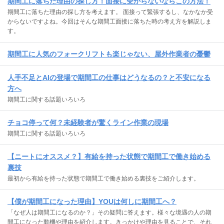
期間工に落ちた理由の探し方！面接に受からないならこの方法！
期間工に落ちた理由の探し方を考えます。 面接って緊張するし、なかなか受
からないですよね。今回はそんな期間工面接に落ちた時の考え方を解説しま
す。
期間工に人気のフォークリフトも楽じゃない、屋外作業者の憂鬱
人手不足とAIの登場で期間工の仕事はどうなるの？と不安になる
方へ
期間工に関する話題いろいろ
チョコ停って何？未経験者が驚くライン作業の現場
期間工に関する話題いろいろ
【ニートにオススメ？】有給を持った状態で期間工で働き始める
裏技
最初から有給を持った状態で期間工で働き始める裏技をご紹介します。
【僕が期間工になった理由】YOUは何しに期間工へ？
「なぜ人は期間工になるのか？」その疑問に答えます。様々な境遇の人の期
間工になった動機や理由を紹介します。きっかけや理由を見ることで、それ