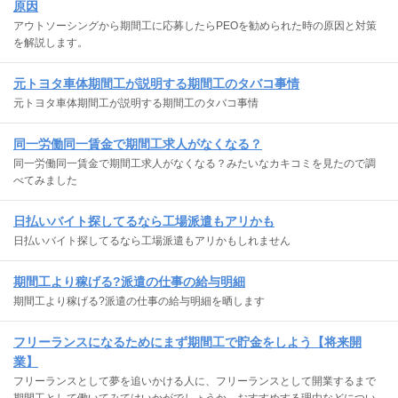
原因
アウトソーシングから期間工に応募したらPEOを勧められた時の原因と対策
を解説します。
元トヨタ車体期間工が説明する期間工のタバコ事情
元トヨタ車体期間工が説明する期間工のタバコ事情
同一労働同一賃金で期間工求人がなくなる？
同一労働同一賃金で期間工求人がなくなる？みたいなカキコミを見たので調
べてみました
日払いバイト探してるなら工場派遣もアリかも
日払いバイト探してるなら工場派遣もアリかもしれません
期間工より稼げる?派遣の仕事の給与明細
期間工より稼げる?派遣の仕事の給与明細を晒します
フリーランスになるためにまず期間工で貯金をしよう【将来開
業】
フリーランスとして夢を追いかける人に、フリーランスとして開業するまで
期間工として働いてみてはいかがでしょうか。おすすめする理由などについ