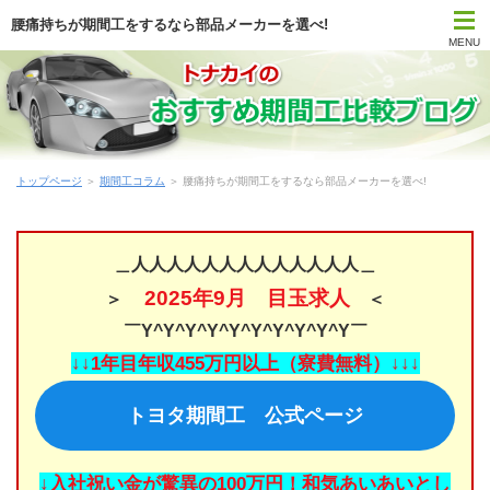
腰痛持ちが期間工をするなら部品メーカーを選べ!
MENU
トップページ
期間工比較ランキング
トップページ
＞
期間工コラム
＞ 腰痛持ちが期間工をするなら部品メーカーを選べ!
はじめて期間工に応募する方
期間工メーカー別待遇まとめ
＿人人人人人人人人人人人人人＿
2025年9月 目玉求人
＞
＜
時間・期間で選ぶ期間工
￣Y^Y^Y^Y^Y^Y^Y^Y^Y^Y￣
勤務地で選ぶ期間工
↓↓1年目年収455万円以上（寮費無料）↓↓↓
トヨタ期間工 公式ページ
期間工Q＆A
期間工コラム
↓入社祝い金が驚異の100万円！和気あいあいとし