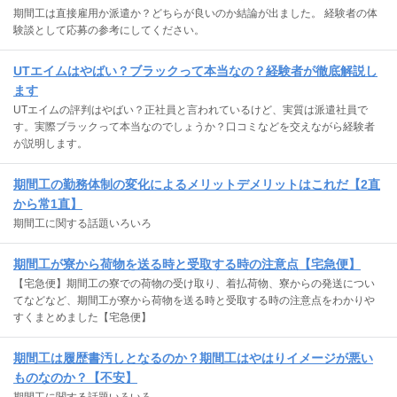
期間工は直接雇用か派遣か？どちらが良いのか結論が出ました。 経験者の体
験談として応募の参考にしてください。
UTエイムはやばい？ブラックって本当なの？経験者が徹底解説し
ます
UTエイムの評判はやばい？正社員と言われているけど、実質は派遣社員で
す。実際ブラックって本当なのでしょうか？口コミなどを交えながら経験者
が説明します。
期間工の勤務体制の変化によるメリットデメリットはこれだ【2直
から常1直】
期間工に関する話題いろいろ
期間工が寮から荷物を送る時と受取する時の注意点【宅急便】
【宅急便】期間工の寮での荷物の受け取り、着払荷物、寮からの発送につい
てなどなど、期間工が寮から荷物を送る時と受取する時の注意点をわかりや
すくまとめました【宅急便】
期間工は履歴書汚しとなるのか？期間工はやはりイメージが悪い
ものなのか？【不安】
期間工に関する話題いろいろ