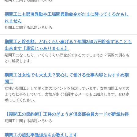
期間工にも部署異動や工場間異動命令がたまに降ってくるかもし
れません
期間工に関する話題いろいろ
期間工と貯金額。どれくらい稼げる？年間250万円貯金することも
出来ます【底辺じゃありません】
期間工になったら、いくらくらい貯金ができるのでしょうか？実際の例をも
とに解説します。
期間工は女性でも大丈夫？安心して働ける仕事内容とおすすめ期
間工
女性が期間工として働く際のポイントを解説しています。女性期間工がどの
ような仕事をしていて、女性が多く活躍するメーカもご紹介します。ぜひ参
考にしてください。
【期間工の節約術】王将のぎょうざ倶楽部会員カードが断然お得
期間工に関する話題いろいろ
期間工の超効率勉強法をお教えします