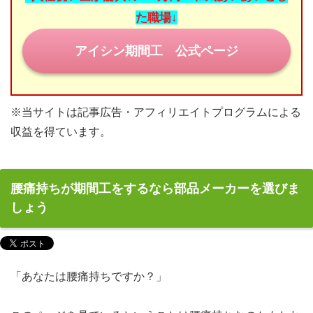
た職場↓
目指せ！正社員登用
アイシン期間工 公式ページ
期間工の休日
みなさまの期間工体験談
※当サイトは記事広告・アフィリエイトプログラムによる
お問い合わせ
収益を得ています。
腰痛持ちが期間工をするなら部品メーカーを選びま
しょう
「あなたは腰痛持ちですか？」