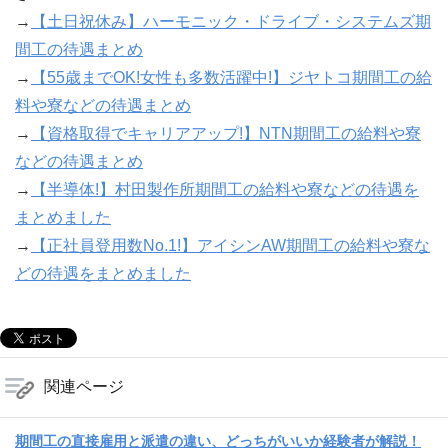
→
【土日祝休み】ハーモニック・ドライブ・システムズ期
間工の待遇まとめ
→
【55歳までOK!女性も多数活躍中!】ジヤトコ期間工の給
料や寮などの待遇まとめ
→
【資格取得でキャリアアップ!】NTN期間工の給料や寮
などの待遇まとめ
→
【半導体!】村田製作所期間工の給料や寮などの待遇を
まとめました
→
【正社員登用数No.1!】アイシンAW期間工の給料や寮な
どの待遇をまとめました
関連ページ
期間工の直接雇用と派遣の違い、どっちがいいか経験者が解説！